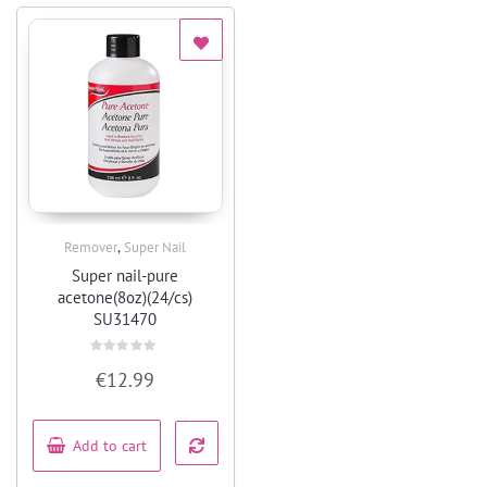
,
Remover
Super Nail
Quick View
Super nail-pure
acetone(8oz)(24/cs)
SU31470
Rated
€
12.99
0
out
of
5
Add to cart