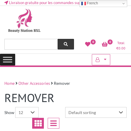
Livraison gratuite pour les commandes supérieures à 50 € en Belgique
French
Health and beauty cosmetics & Human Hair, Accessories, Makeup
Lovely & Pretty
0
0
Total
etc..at Belgium
€
0.00
Home
Other Accessories
Remover
REMOVER
Show