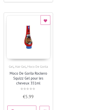
,
,
Gel
Hair Gel
Moco De Gorila
Quick View
Moco De Gorila Rockero
Squizz Gel pour les
cheveux 351ml
Rated
€
5.99
0
out
of
5