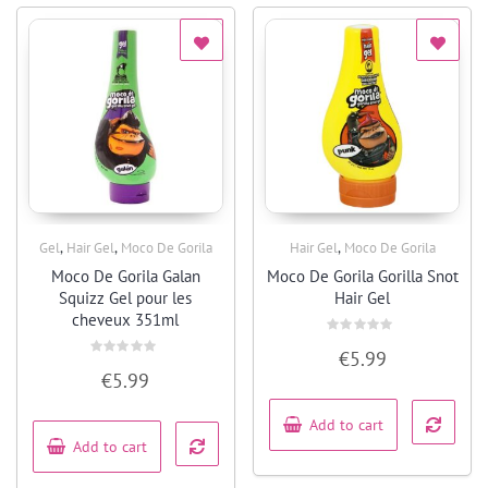
,
,
,
Gel
Hair Gel
Moco De Gorila
Hair Gel
Moco De Gorila
Quick View
Quick View
Moco De Gorila Galan
Moco De Gorila Gorilla Snot
Squizz Gel pour les
Hair Gel
cheveux 351ml
Rated
€
5.99
0
Rated
out
€
5.99
0
of
out
5
of
5
Add to cart
Add to cart