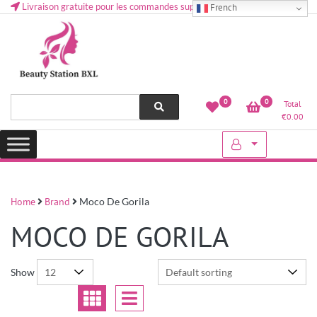
Livraison gratuite pour les commandes supérieures à 50 € en Belgique
French
Health and beauty cosmetics & Human Hair, Accessories, Makeup
Lovely & Pretty
0
0
Total
etc..at Belgium
€
0.00
Home
Brand
Moco De Gorila
MOCO DE GORILA
Show