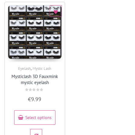
,
Eyelash
Mystic Lash
Quick View
Mysticlash 3D Fauxmink
mystic eyelash
Rated
€
9.99
0
out
of
5
Select options