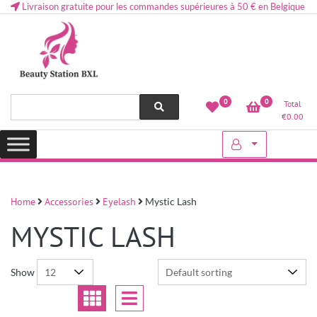
Livraison gratuite pour les commandes supérieures à 50 € en Belgique
Health and beauty cosmetics & Human Hair, Accessories, Makeup
Lovely & Pretty
0
0
Total
etc..at Belgium
€
0.00
Home
Accessories
Eyelash
Mystic Lash
MYSTIC LASH
Show