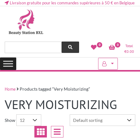
Livraison gratuite pour les commandes supérieures à 50 € en Belgique
Health and beauty cosmetics & Human Hair, Accessories, Makeup
Lovely & Pretty
0
0
Total
etc..at Belgium
€
0.00
Home
Products tagged “Very Moisturizing”
VERY MOISTURIZING
Show