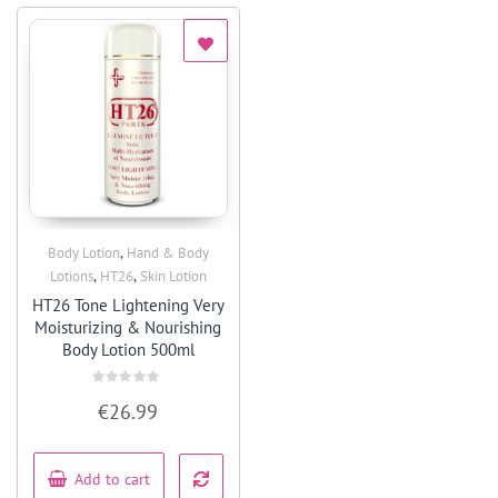
,
Body Lotion
Hand & Body
Quick View
,
,
Lotions
HT26
Skin Lotion
HT26 Tone Lightening Very
Moisturizing & Nourishing
Body Lotion 500ml
Rated
€
26.99
0
out
of
5
Add to cart