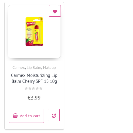
,
,
Carmex
Lip Balm
Makeup
Quick View
Carmex Moisturizing Lip
Balm Cherry SPF 15 10g
Rated
€
3.99
0
out
of
5
Add to cart