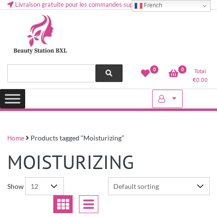
Livraison gratuite pour les commandes supérieures à 50 € en Belgique
French
Health and beauty cosmetics & Human Hair, Accessories, Makeup
Lovely & Pretty
0
0
Total
etc..at Belgium
€
0.00
Home
Products tagged “Moisturizing”
MOISTURIZING
Show